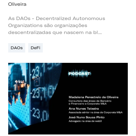
Oliveira
As DAOs - Decentralized Autonomous
Organizations são organizações
descentralizadas que nascem na bl...
DAOs
DeFi