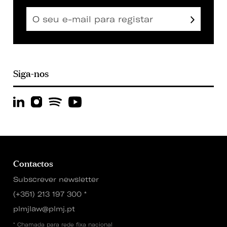
Siga-nos
Contactos
Subscrever newsletter
(+351) 213 197 300
*
plmjlaw@plmj.pt
* Chamada para rede fixa nacional