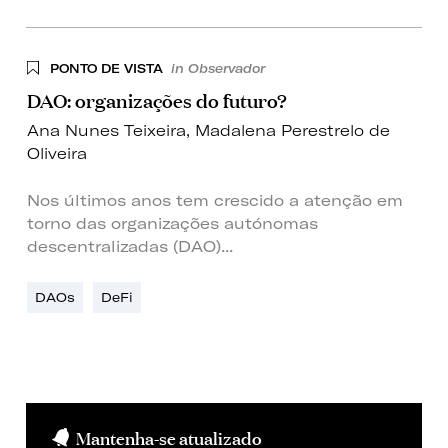
PONTO DE VISTA
in Observador
DAO: organizações do futuro?
Ana Nunes Teixeira
,
Madalena Perestrelo de
Oliveira
Nos últimos anos tem crescido a atenção em
torno das organizações autónomas
descentralizadas (DAO)...
DAOs
DeFi
Mantenha-se atualizado