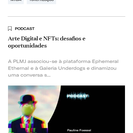
PODCAST
Arte Digital e NFTs: desafios e
oportunidades
A PLMJ associou-se à plataforma Ephemeral
Ethernal e à Galeria Underdogs e dinamizou
uma conversa s...